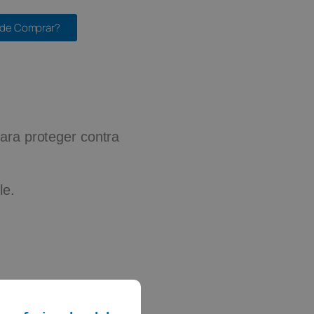
de Comprar?
 para proteger contra
le.