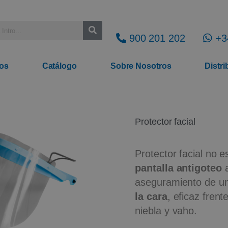
900 201 202
+3
os
Catálogo
Sobre Nosotros
Distr
Protector facial
Protector facial no e
pantalla antigoteo
a
aseguramiento de 
la cara
, eficaz frent
niebla y vaho.