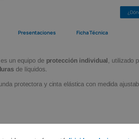
¿Dón
Presentaciones
Ficha Técnica
l es un equipo de
protección individual
, utilizado
duras
de líquidos.
nda protectora y cinta elástica con medida ajustab
transparente.