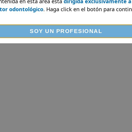
ntenida en esta área está
dirigida exclusivamente a
 y 30% goma (cinta 20 mm de ancho).
tor odontológico
. Haga click en el botón
para contin
SOY UN PROFESIONAL