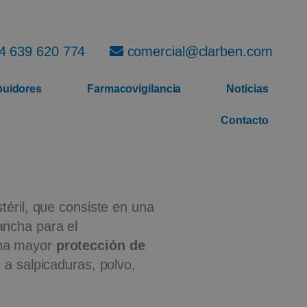
4 639 620 774
comercial@clarben.com
ibuidores
Farmacovigilancia
Noticias
Contacto
stéril, que consiste en una
ncha para el
una mayor
protección de
e a salpicaduras, polvo,