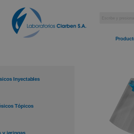
Product
sicos Inyectables
ésicos Tópicos
 y jeringas