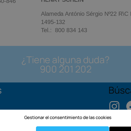
350-846
Alameda António Sérgio Nº22 R\C B,
1495-132
Tel.: 800 834 143
¿Tiene alguna duda?
900 201 202
s
Búsc
Gestionar el consentimiento de las cookies