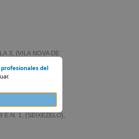
LA 3, (VILA NOVA DE
 profesionales del
uar.
E.N. 1, (SEIXEZELO),