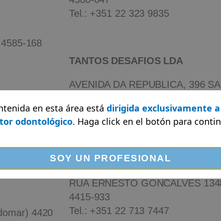
Tel.:
+351 22 323 9835
4585-168
TANTOS DESAFIOS LDA
AVENIDA DA REPUBLICA, 396 SA
GAIA-PORTUGAL), 4430-188
da
ntenida en esta área está
dirigida exclusivamente a
Tel.: +351 22 375 4976
tor odontológico
. Haga click en el botón
para contin
a) 4400-046
SOY UN PROFESIONAL
DENTAL POWER
RUA ERNESTO GONCALVES 1348 
4415-933
Tel.:
+351 22 713 7447
ndomar) 4420