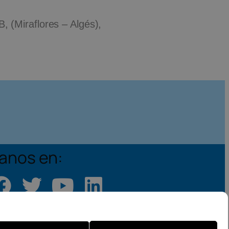
 (Miraflores – Algés),
anos en: