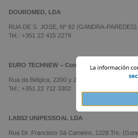
DOUROMED, LDA
RUA DE S. JOSE, Nº 82 (GANDRA-PAREDES) 
Tel.:
+351 22 415 2279
EURO TECHNEW – Com.Imp.Exp.Mat.Dent.L
La información co
sec
Rua da Bélgica, 2200 y 2204 (Vila Nova de Gai
Tel.:
+351 22 712 3302
LAB52 UNIPESSOAL LDA
Rua Dr. Francisco Sá Carneiro, 1228 Trs. (Go