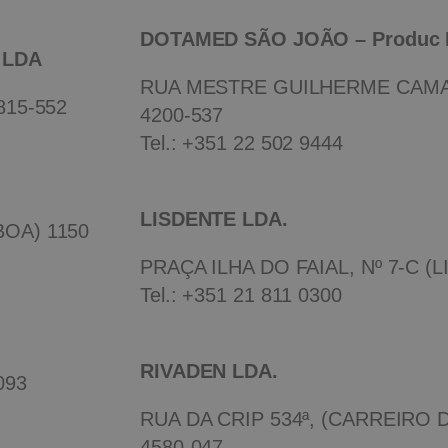
DOTAMED SÃO JOÃO – Produc 
 LDA
RUA MESTRE GUILHERME CAMAR
815-552
4200-537
Tel.:
+351 22 502 9444
LISDENTE LDA.
BOA) 1150
PRAÇA ILHA DO FAIAL, Nº 7-C (L
Tel.:
+351 21 811 0300
RIVADEN LDA.
093
RUA DA CRIP 534ª, (CARREIRO 
4580-047